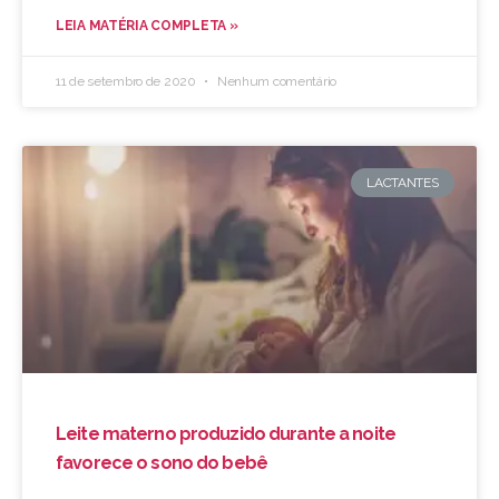
LEIA MATÉRIA COMPLETA »
11 de setembro de 2020
Nenhum comentário
LACTANTES
Leite materno produzido durante a noite
favorece o sono do bebê